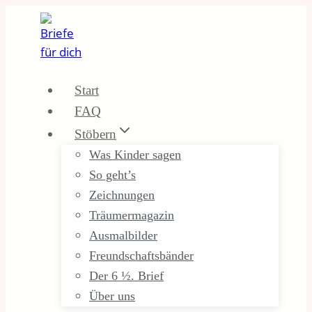
Zum
Inhalt
springen
Start
FAQ
Stöbern
Was Kinder sagen
So geht’s
Zeichnungen
Träumermagazin
Ausmalbilder
Freundschaftsbänder
Der 6 ½. Brief
Über uns