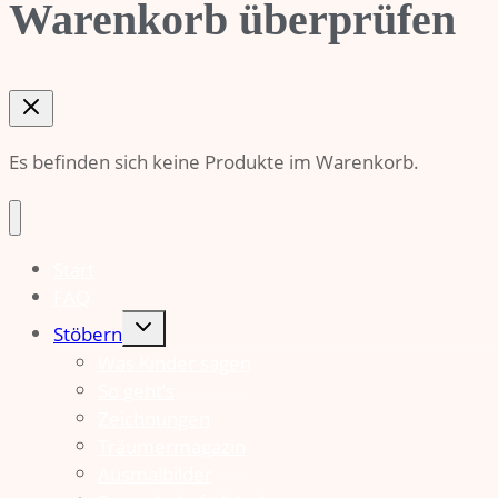
Warenkorb überprüfen
Es befinden sich keine Produkte im Warenkorb.
Start
FAQ
Untermenü
Stöbern
umschalten
Was Kinder sagen
So geht’s
Zeichnungen
Träumermagazin
Ausmalbilder