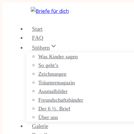
Zum
Inhalt
springen
Start
FAQ
Stöbern
Was Kinder sagen
So geht’s
Zeichnungen
Träumermagazin
Ausmalbilder
Freundschaftsbänder
Der 6 ½. Brief
Über uns
Galerie