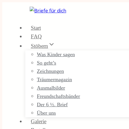
Zum
Inhalt
springen
Start
FAQ
Stöbern
Was Kinder sagen
So geht’s
Zeichnungen
Träumermagazin
Ausmalbilder
Freundschaftsbänder
Der 6 ½. Brief
Über uns
Galerie